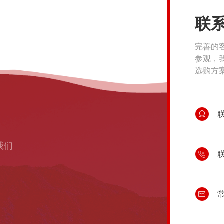
联
完善的
参观，
选购方
我们
联
常