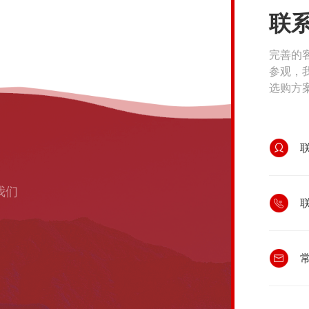
联
完善的
参观，
选购方
我们
联
常